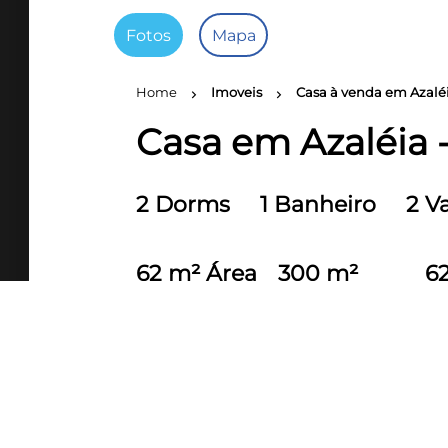
Fotos
Mapa
Home
Imoveis
Casa à venda em Azaléi
chevron_right
chevron_right
Casa em Azaléia -
2 Dorms
1 Banheiro
2 V
62 m² Área
300 m²
6
útil
Terreno
c
Dimensões do Lote/Terreno: FR12 LD
Casa no Bairro Azaleia em Araricá!
Possuindo 🏡: