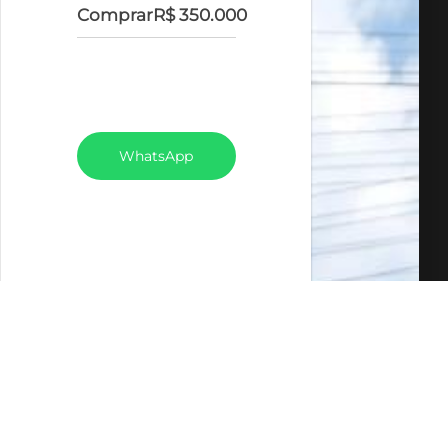
Comprar
R$ 350.000
VEJA TODOS MEUS
IMÓVEIS (336)
WhatsApp
LIGAR
FALE COM O
CORRETOR
AGENDAR UMA
VISITA