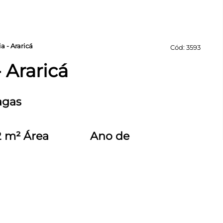
a - Araricá
Cód: 3593
 Araricá
agas
2 m² Área
Ano de
onstruída
construção 2020
25