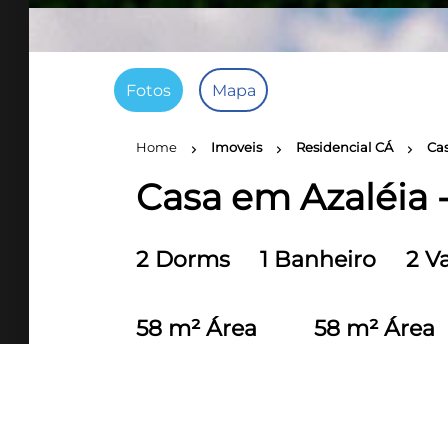
Fotos
Mapa
Home
Imoveis
Residencial CÁ
Cas
chevron_right
chevron_right
chevron_right
Casa em Azaléia -
2 Dorms
1 Banheiro
2 V
58 m² Área
58 m² Área
útil
construída
Belíssimas casas a venda em Araricá!
Localizadas a poucos minutos do cen