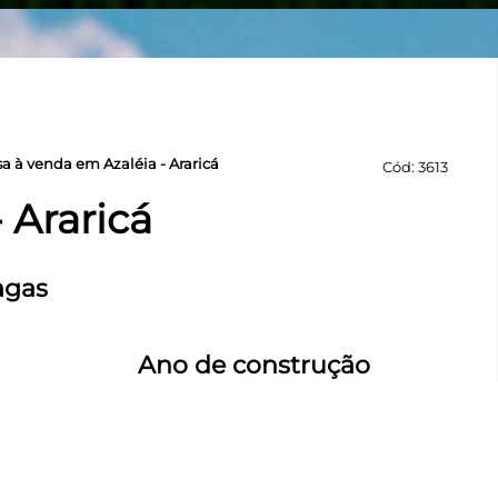
a à venda em Azaléia - Araricá
Cód: 3613
 Araricá
agas
Ano de construção
2025
tro de Araricá,